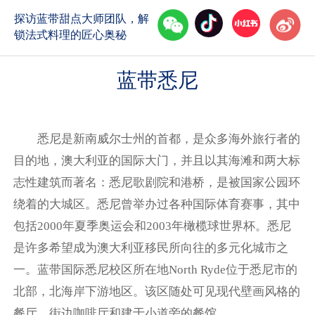
探访蓝带甜点大师团队，解
锁法式料理的匠心奥秘
蓝带悉尼
“蓝带之享130” 天作之合 味
艺双馨精彩揭幕
悉尼是新南威尔士州的首都，是众多海外旅行者的
目的地，澳大利亚的国际大门，并且以其海滩和两大标
志性建筑而著名：悉尼歌剧院和港桥，是被国家公园环
绕着的大城区。悉尼曾举办过各种国际体育赛事，其中
包括2000年夏季奥运会和2003年橄榄球世界杯。悉尼
是许多希望成为澳大利亚移民所向往的多元化城市之
一。蓝带国际悉尼校区所在地North Ryde位于悉尼市的
北部，北海岸下游地区。该区随处可见现代壁画风格的
餐厅、街边咖啡厅和建于小道旁的餐馆。