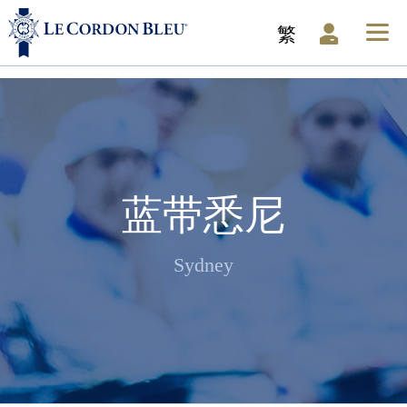
繁
蓝带悉尼
Sydney
揭秘蓝带料理大师团队，星
厨梦想的缔造者