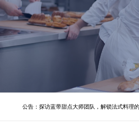
揭秘蓝带料理大师团队，星厨梦想的缔
公告：
探访蓝带甜点大师团队，解锁法式料理
“蓝带之享130” 天作之合 味艺双馨精彩