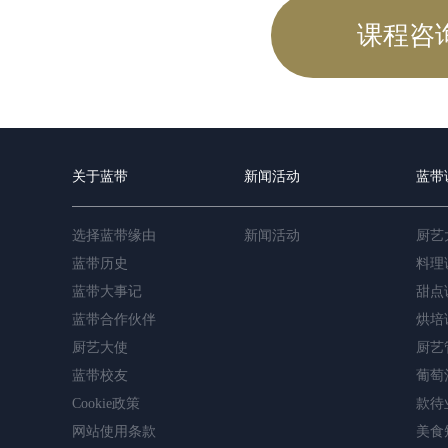
课程咨
关于蓝带
新闻活动
蓝带
选择蓝带缘由
新闻活动
厨艺
蓝带历史
料理
蓝带大事记
甜点
蓝带合作伙伴
烘培
厨艺大使
厨艺
蓝带校友
葡萄
Cookie政策
款待
网站使用条款
美食