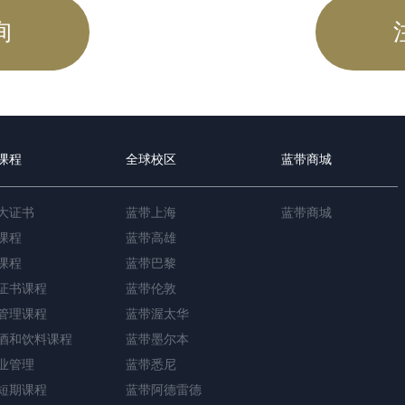
询
课程
全球校区
蓝带商城
大证书
蓝带上海
蓝带商城
课程
蓝带高雄
课程
蓝带巴黎
证书课程
蓝带伦敦
管理课程
蓝带渥太华
酒和饮料课程
蓝带墨尔本
业管理
蓝带悉尼
短期课程
蓝带阿德雷德