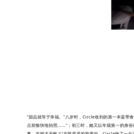
“甜品就等于幸福。”八岁时，Circle收到的第一本
点前愉快地拍照......”；初三时，她又以年级第一
事，怎样才无悔？”在陈奕迅的歌声中，Circle做了一个