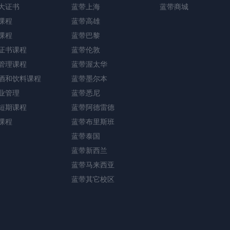
大证书
蓝带上海
蓝带商城
课程
蓝带高雄
课程
蓝带巴黎
证书课程
蓝带伦敦
管理课程
蓝带渥太华
酒和饮料课程
蓝带墨尔本
业管理
蓝带悉尼
短期课程
蓝带阿德雷德
课程
蓝带布里斯班
蓝带泰国
蓝带新西兰
蓝带马来西亚
蓝带其它校区