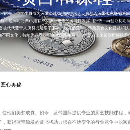
程的每一位学生将成为蓝带卓越精神的继承人，在加入蓝带大家庭的瞬间
程，也同时将自己拥有成功职业未来的可能性发挥到极致。而创办初期所
宗旨被代代蓝带人所努力延续了下来。现在的蓝带，作为美食文化普及和技
和不同文化，持续为业界的新生代创造和新人们的职业未来策划所继续着
造者
的匠心奥秘
揭幕
，使他们美梦成真。如今，蓝带国际提供专业的厨艺技能课程，
子，获得蓝带颁发的证书将助力您在不断变化的行业竞争中脱颖