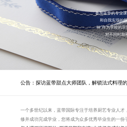
参加蓝带的专业课
和自我实现的旅
神”作为学校的
对不同时期
揭秘蓝带料理大师团队，星厨梦想的缔
公告：
探访蓝带甜点大师团队，解锁法式料理
“蓝带之享130” 天作之合 味艺双馨精彩
一个多世纪以来，蓝带国际专注于培养厨艺专业人才
修并成功完成学业，您将成为众多优秀毕业生的一份