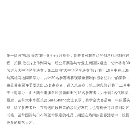
第一阶段“视频海选”将于
6
月至
8
月举办，参赛者可将自己的创意料理制作过
程，拍摄成短片上传到网站，经公开票选与专业主厨团队遴选，总计将有
30
名进入大中华区半决赛；第二阶段
“
大中华区半决赛
”
预计将于
10
月中在上海
与高雄两地同期举办，共计
30
名参赛者将现场重新制作报名短片中的菜肴，
由蓝带主厨评委团选出
15
名参赛者，进入总决赛；第三阶段预计将于
11
月中
于上海举办，由大陆台港澳各区脱颖而出的
15
名参赛者，力争前
4
名优胜奖。
最后，蓝带大中华区总监
SaraShang
女士表示，奖学金大赛是每一年的重头
戏，除了参赛者外，在海选阶段投票的亲朋好友们，也有机会可以得到厨艺
书籍、蓝带围裙与口布等蓝带限定的礼品，期望在热闹的竞赛活动中，挖掘
更多的厨艺人才。