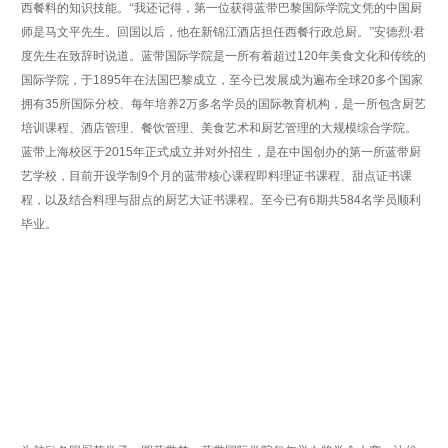
西餐料的知识技能。“我还记得，第一位获得蓝带巴黎国际学院文凭的中国厨
师是马文平先生。回国以后，他在新锦江酒店担任西餐行政总厨。”安德烈
‧
君
度先生在致辞时说道。蓝带国际学院是一所有着超过
120
年美食文化和传统的
国际学院，于
1895
年在法国巴黎成立，至今已发展成为遍布全球
20
多个国家
拥有
35
所国际分校、每年培养
2
万多名学员的国际教育机构，是一所包含厨艺
培训课程、酒店管理、餐饮管理、美食艺术和厨艺管理的大规模综合学院。
蓝带上海校区于
2015
年正式成立并对外招生，是在中国创办的第一所蓝带厨
艺学校，目前开设学制
9
个月的蓝带核心课程即料理证书课程、甜点证书课
程，以及结合料理与甜点的厨艺大证书课程。至今已有
6
期共
584
名学员顺利
毕业。