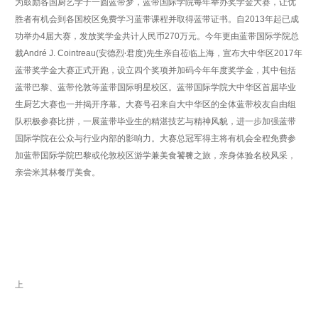
为鼓励各国厨艺学子一圆蓝带梦，蓝带国际学院每年举办奖学金大赛，让优
胜者有机会到各国校区免费学习蓝带课程并取得蓝带证书。自
2013
年起已成
功举办
4
届大赛，发放奖学金共计人民币
270
万元。今年更由蓝带国际学院总
裁
André J. Cointreau(
安德烈
‧
君度
)
先生亲自莅临上海，宣布大中华区
2017
年
蓝带奖学金大赛正式开跑，设立四个奖项并加码今年年度奖学金，其中包括
蓝带巴黎、蓝带伦敦等蓝带国际明星校区。蓝带国际学院大中华区首届毕业
生厨艺大赛也一并揭开序幕。大赛号召来自大中华区的全体蓝带校友自由组
队积极参赛比拼，一展蓝带毕业生的精湛技艺与精神风貌，进一步加强蓝带
国际学院在公众与行业内部的影响力。大赛总冠军得主将有机会全程免费参
加蓝带国际学院巴黎或伦敦校区游学兼美食饕餮之旅，亲身体验名校风采，
亲尝米其林餐厅美食。
上