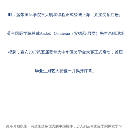
时，蓝带国际学院三大明星课程正式登陆上海，并接受预注册。
AndréJ. Cointreau
蓝带国际学院总裁
（安德烈
‧
君度）先生亲临现场
2017
揭牌，宣布
第五届蓝带大中华区奖学金大赛正式启动，首届
毕业生厨艺大赛也一并揭开序幕。
改革开放以来，有越来越多优秀的中国厨师，进入到蓝带国际学院探索学习