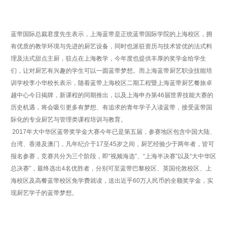
蓝带国际总裁君度先生表示，上海蓝带是正统蓝带国际学院的上海校区，拥
有优质的教学环境与先进的厨艺设备，同时也派驻资历与技术皆优的法式料
理及法式甜点主厨，驻点在上海教学，今年度也提供丰厚的奖学金给学生
们，让对厨艺有兴趣的学生可以一圆蓝带梦想。而上海蓝带厨艺职业技能培
训学校李小华校长表示，随着蓝带上海校区二期工程暨上海蓝带厨艺餐旅卓
越中心今日揭牌，新课程的同期推出，以及上海申办第
46
届世界技能大赛的
历史机遇，将会吸引更多有梦想、有追求的青年学子入读蓝带，接受蓝带国
际化的专业厨艺与管理类课程培训与教育。
2017
年大中华区蓝带奖学金大赛今年已是第五届，参赛地区包含中国大陆、
台湾、香港及澳门，凡年纪介于
17
至
45
岁之间，厨艺经验少于两年者，皆可
报名参赛，竞赛共分为三个阶段，即
“
视频海选
”
、
“
上海半决赛
”
以及
“
大中华区
总决赛
”
，最终选出
4
名优胜者，分别可至蓝带巴黎校区、英国伦敦校区、上
海校区及高餐蓝带校区免学费就读，送出近乎
60
万人民币的全额奖学金，实
现厨艺学子的蓝带梦想。