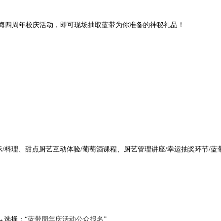
海四周年校庆活动，即可现场抽取蓝带为你准备的神秘礼品！
、厨艺展示/料理、甜点厨艺互动体验/葡萄酒课程、厨艺管理讲座/幸运抽奖环节/
蓝带周年庆活动公众报名
→选择：“
”