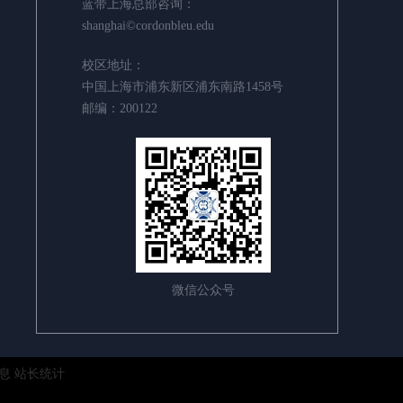
蓝带上海总部咨询：
shanghai©cordonbleu.edu
校区地址：
中国上海市浦东新区浦东南路1458号
邮编：200122
微信公众号
息
站长统计