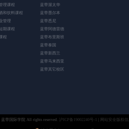
管理课程
蓝带渥太华
酒和饮料课程
蓝带墨尔本
业管理
蓝带悉尼
短期课程
蓝带阿德雷德
课程
蓝带布里斯班
蓝带泰国
蓝带新西兰
蓝带马来西亚
蓝带其它校区
© 蓝带国际学院 All rights reserved.
沪ICP备19002240号-1
|
网站安全版权信