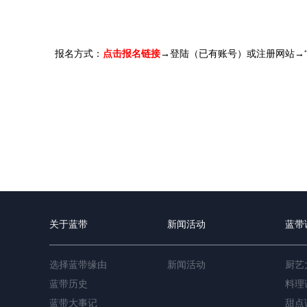
报名方式：
点击报名链接
→登陆（已有账号）或注册网站→
关于蓝带
新闻活动
蓝带
选择蓝带缘由
新闻活动
厨艺
蓝带历史
料理
蓝带大事记
甜点