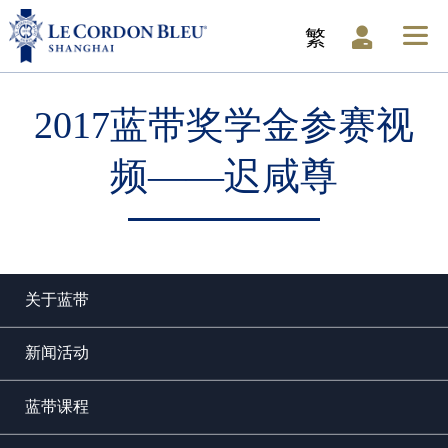
繁
2017蓝带奖学金参赛视
频——迟咸尊
关于蓝带
新闻活动
蓝带课程