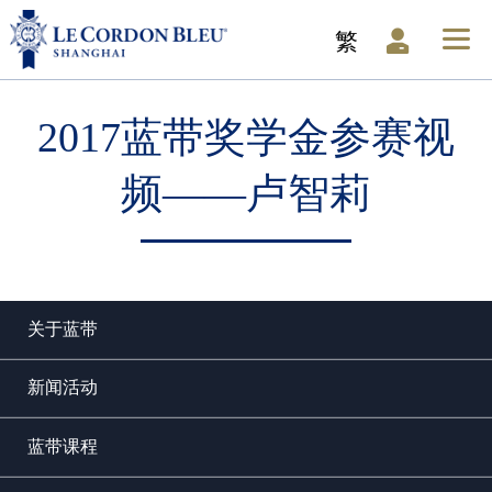
繁
2017蓝带奖学金参赛视
频——卢智莉
关于蓝带
新闻活动
蓝带课程